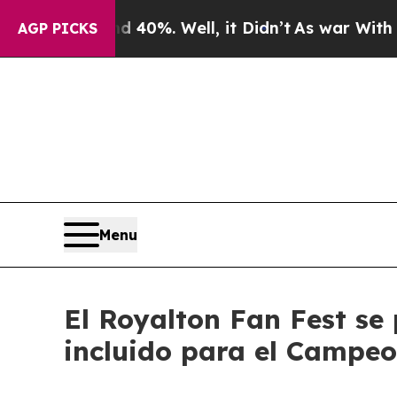
round 40%. Well, it Didn’t
As war With Iran Dro
AGP PICKS
Menu
El Royalton Fan Fest se 
incluido para el Campe