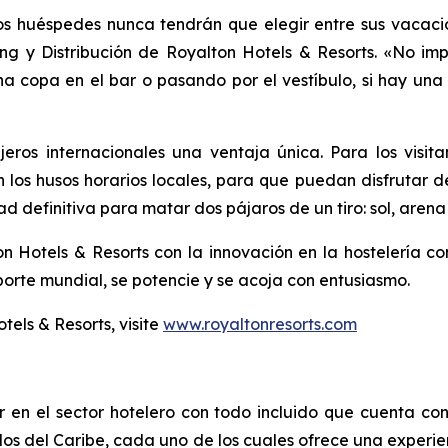
os huéspedes nunca tendrán que elegir entre sus vacacio
ing y Distribución de Royalton Hotels & Resorts. «No i
a copa en el bar o pasando por el vestíbulo, si hay una 
jeros internacionales una ventaja única. Para los visit
n los husos horarios locales, para que puedan disfrutar 
 definitiva para matar dos pájaros de un tiro: sol, arena 
n Hotels & Resorts con la innovación en la hostelería c
porte mundial, se potencie y se acoja con entusiasmo.
els & Resorts, visite
www.royaltonresorts.com
 en el sector hotelero con todo incluido que cuenta con
ados del Caribe, cada uno de los cuales ofrece una experie