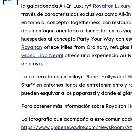
la galardonada All-In Luxury®
Royalton Luxury 
través de características exclusivas como All-
en torno al concepto
Togetherness
, con restaur
de un enfoque orientado al bienestar en los viaj
huéspedes al concepto
Party Your Way
con esc
Royalton
ofrece
Miles from Ordinary
, refugios
Grand Lido Negril
ofrece una experiencia
Au N
de playa.
La cartera también incluye
Planet Hollywood Ho
Star™
en entornos llenos de entretenimiento y
pueden
esquivar a los paparazzi
y donde el glam
Para obtener más información sobre Royalton Hot
La fotografía que acompaña a este comunicado 
https://www.globenewswire.com/NewsRoom/At