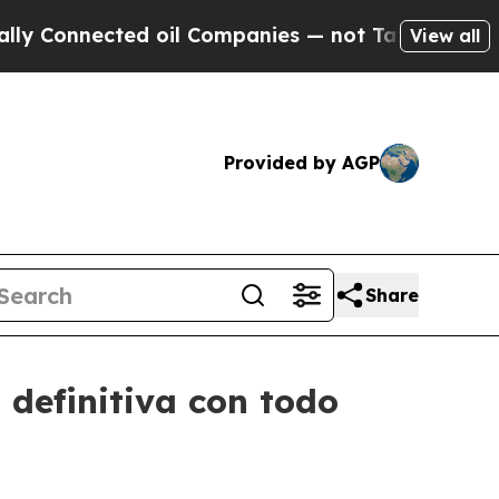
nnected oil Companies — not Taxpayers — the Cha
View all
Provided by AGP
Share
 definitiva con todo