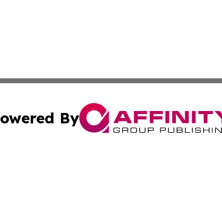
owered By
ubmit Press Release
Terms & Conditions
Copyright/DMCA
. dba Affinity Group Publishing & Liechtenstein Culture Ex
Cookie Settings / Your Privacy Choices