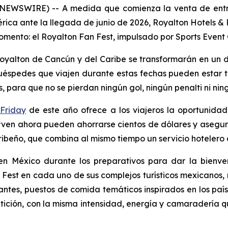
E NEWSWIRE) -- A medida que comienza la venta de ent
ica ante la llegada de junio de 2026, Royalton Hotels & 
momento: el Royalton Fan Fest, impulsado por Sports Even
Royalton de Cancún y del Caribe se transformarán en un de
spedes que viajen durante estas fechas pueden estar tran
os, para que no se pierdan ningún gol, ningún penalti ni ni
 Friday
de este año ofrece a los viajeros la oportunidad
ven ahora pueden ahorrarse cientos de dólares y asegurar
beño, que combina al mismo tiempo un servicio hotelero de
e en México durante los preparativos para dar la bien
 Fest en cada uno de sus complejos turísticos mexicanos,
ntes, puestos de comida temáticos inspirados en los país
ición, con la misma intensidad, energía y camaradería qu