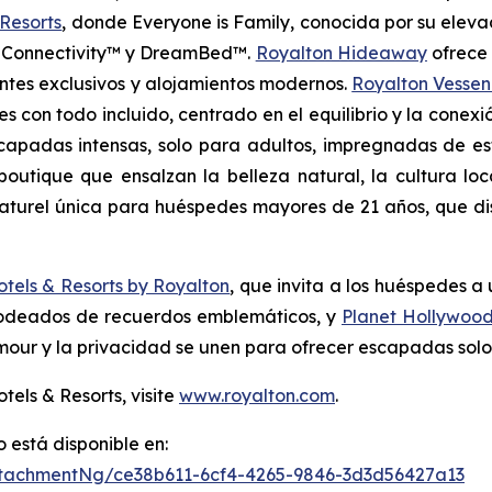
Resorts
, donde
Everyone is Family
, conocida por su elev
In Connectivity™ y DreamBed™.
Royalton Hideaway
ofrece
antes exclusivos y alojamientos modernos.
Royalton Vessen
es con todo incluido, centrado en el equilibrio y la conexi
apadas intensas, solo para adultos, impregnadas de es
 boutique que ensalzan la belleza natural, la cultura lo
aturel
única para huéspedes mayores de 21 años, que disf
tels & Resorts by Royalton
, que invita a los huéspedes 
 rodeados de recuerdos emblemáticos, y
Planet Hollywood
our y la privacidad se unen para ofrecer escapadas solo 
els & Resorts, visite
www.royalton.com
.
está disponible en:
tachmentNg/ce38b611-6cf4-4265-9846-3d3d56427a13