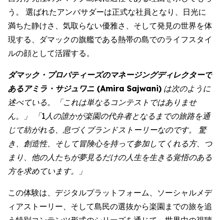
う。 選ばれたアンバサダーは正式な社員となり、日光に
満ちた静けさ、気取らない優雅さ、そして発見の世界を体
現する、ダマックの旗艦である熱帯の島でのライフスタイ
ルの顔として活躍する。
ダマック・プロパティーズのマネージングディレクターで
あるアミラ・サジュワニ (Amira Sajwani)
は次のように
述べている。「これは単なるコンテストではありませ
ん。」 「1人の誰かが楽園の代弁者となるまでの旅路を通
じて紡がれる、息づくブランドストーリーなのです。 驚
き、創造性、そして冒険心を持って参加してくれる方、つ
まり、他の人たちが夢見るだけの人生を生きる覚悟のある
方を求めています。」
この体験は、デジタルプラットフォーム、ソーシャルメデ
ィアストーリー、そして島民の選抜から楽園までの旅を追
う特別コンテンツ形式のシリーズを通じて、世界中の視聴