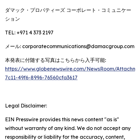
ダマック・プロパティーズ コーポレート・コミュニケー
ション
TEL: +971 4 373 2197
メール: corporatecommunications@damacgroup.com
本発表に付随する写真はこちらから入手可能:
https://www.globenewswire.com/NewsRoom/Attachm
7c11-49f6-8996-76560cfa3617
Legal Disclaimer:
EIN Presswire provides this news content "as is"
without warranty of any kind. We do not accept any
responsibility or liability for the accuracy, content,