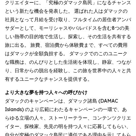
クリエイターに、「究極のダマック島民」になるチャンス
という新たな機会を発表した。 選ばれた人はダマックの
社員となって月給を受け取り、フルタイムの居住者アンバ
サダーとして、モーリシャスやバルバドスを含む8つの美
しい熱帯の目的地で生活し、探索し、その生活を共有する
旅に出る。 旅費、宿泊費から体験費まで、すべての費用
はダマックが全額負担する。 ダマックでのこのユニーク
な職務は、のんびりとした生活術を体現し、静寂、つなが
り、日常からの脱出を経験し、この旅を世界中の人々と共
有するユニークなチャンスを提供する。
より大きな夢を持つ人々への呼びかけ
ダマックのキャンペーンは、ダマック諸島 (DAMAC
Islands) のより広範にわたるキャンペーンの一環で、あ
らゆる立場の人々、ストーリーテラー、コンテンツクリエ
イター、探検家、先見の明を持つ人々に応募してもらい、
自分が究極のダマック島民に適任である理由を示してもら